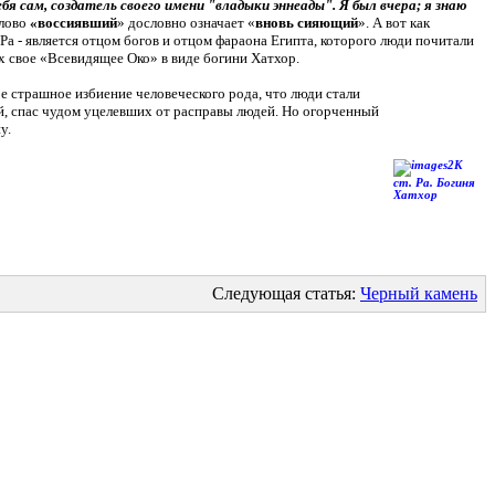
себя сам, создатель своего имени "владыки эннеады". Я был вчера; я знаю
слово
«воссиявший
» дословно означает «
вновь сияющий
». А вот как
Ра - является отцом богов и отцом фараона Египта, которого люди почитали
их свое «Всевидящее Око» в виде богини Хатхор.
ое страшное избиение человеческого рода, что люди стали
ой, спас чудом уцелевших от расправы людей. Но огорченный
у.
К
ст. Ра. Богиня
Хатхор
Следующая статья:
Черный камень