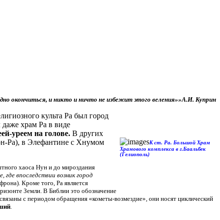
дно окончиться, и никто и ничто не избежит этого веления»
»
А.И. Куприн
лигиозного культа Ра был город
 даже храм Ра в виде
ей-уреем на голове.
В других
он-Ра), в Элефантине с Хнумом
К ст. Ра. Большой Храм
Храмового комплекса в г.Баальбек
(Гелиополь)
ытного хаоса Нун и до мироздания
е, где впоследствии возник город
фрона). Кроме того, Ра является
оризонте Земли. В Библии это обозначение
, связаны с периодом обращения
«кометы-возмездие»
, они носят циклический
вший
.