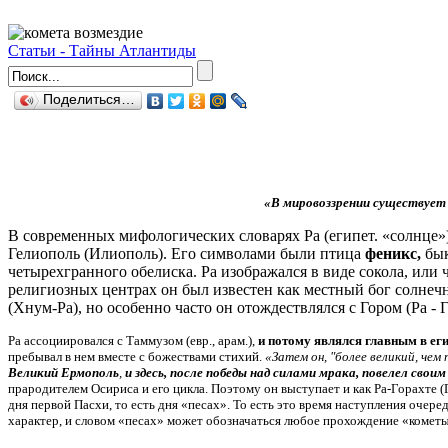
Статьи - Тайны Атлантиды
Поделиться…
«В мировоззрении существует 
В современных мифологических словарях Ра (египет. «солнце»)
Гелиополь (Илиополь). Его символами были птица
феникс,
бы
четырехгранного обелиска. Ра изображался в виде сокола, или 
религиозных центрах он был известен как местный бог солнеч
(Хнум-Ра), но особенно часто он отождествлялся с Гором (Ра - 
Ра ассоциировался с Таммузом (евр., арам.),
и потому являлся главным в еги
пребывал в нем вместе с божествами стихий.
«Затем он, "более великий, чем
Великий Ермополь
,
и здесь, после победы над силами мрака, повелел свои
прародителем Осириса и его цикла. Поэтому он выступает и как Ра-Горахте (Г
дня первой Пасхи, то есть дня «песах». То есть это время наступления оче
характер, и словом «песах» может обозначаться любое прохождение
«кометы