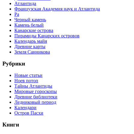
Атлантида
Французская Академия наук и Атлантида
Ра
Черный камень
Камень белый
Канарские острова
Пирамиды Канарских островов
Календарь майя
Древние карты
Земля Санникова
Рубрики
Новые статьи
Ноев потоп
Тайны Атлантиды
Мировые гороскопы
Древние библиотеки
Ледниковый период
Календари
Остров Пасхи
Книги