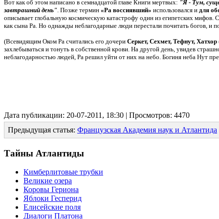
Вот как об этом написано в семнадцатой главе Книги мертвых:
"Я - Тум, сущ
завтрашний день"
. Позже термин
«Ра воссиявший»
использовался и
для об
описывает глобальную космическую катастрофу один из египетских мифов. Сог
как сына Ра. Но однажды неблагодарные люди перестали почитать богов, и по
(Всевидящим Оком Ра считались его дочери
Серкет, Сехмет, Тефнут, Хатхор
захлебываться и тонуть в собственной крови. На другой день, увидев страш
неблагодарностью людей, Ра решил уйти от них на небо. Богиня неба Нут пред
Дата публикации: 20-07-2011, 18:30 | Просмотров: 4470
Предыдущая статья:
Французская Академия наук и Атлантида
Тайны Атлантиды
Кимберлитовые трубки
Великие озера
Коровы Гериона
Яблоки Гесперид
Елисейские поля
Диалоги Платона