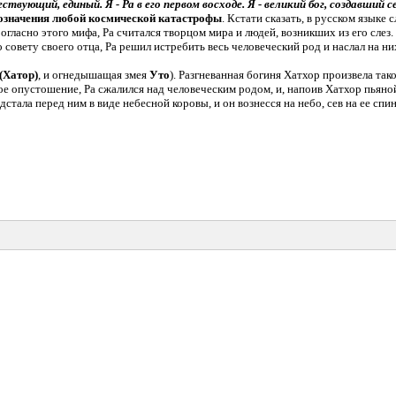
ествующий, единый. Я - Ра в его первом восходе. Я - великий бог, создавший 
означения любой космической катастрофы
. Кстати сказать, в русском языке 
ласно этого мифа, Ра считался творцом мира и людей, возникших из его слез. 
 совету своего отца, Ра решил истребить весь человеческий род и наслал на н
 (Хатор)
, и огнедышащая змея
Уто
). Разгневанная богиня Хатхор произвела так
ное опустошение, Ра сжалился над человеческим родом, и, напоив Хатхор пьян
стала перед ним в виде небесной коровы, и он вознесся на небо, сев на ее спин