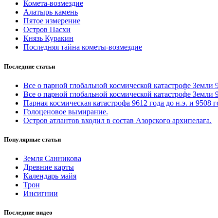
Комета-возмездие
Алатырь камень
Пятое измерение
Остров Пасхи
Князь Куракин
Последняя тайна кометы-возмездие
Последние статьи
Все о парной глобальной космической катастрофе Земли 961
Все о парной глобальной космической катастрофе Земли 961
Парная космическая катастрофа 9612 года до н.э. и 9508 
Голоценовое вымирание.
Остров атлантов входил в состав Азорского архипелага.
Популярные статьи
Земля Санникова
Древние карты
Календарь майя
Трон
Инсигнии
Последние видео