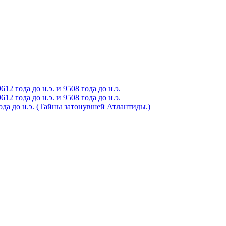
2 года до н.э. и 9508 года до н.э.
2 года до н.э. и 9508 года до н.э.
года до н.э. (Тайны затонувшей Атлантиды.)