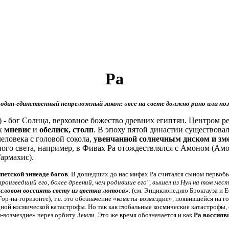
Ра
один-единственный непреложный закон: «все на свете должно рано или поз
 - бог Солнца, верховное божество древних египтян. Центром ре
к
мневис
и
обелиск, столп
. В эпоху пятой династии существовал
человека с головой сокола,
увенчанной солнечным диском и зме
ного света, например, в Фивах Ра отождествлялся с Амоном (Ам
Гармахис).
петской эннеаде богов
. В дошедших до нас мифах Ра считался сыном первоб
 произведший его, более древний, чем родившие его", вышел из Нун на том мест
м словом воссиять свету из цветка лотоса»
. (см. Энциклопедию Брокгауза и Е
ор-на-горизонте), т.е. это обозначение
«кометы-возмездие»
, появившейся на г
редной космической катастрофы. Но так как глобальные космические катастрофы
-возмездие»
через орбиту Земли. Это же время обозначается и как
Ра воссия