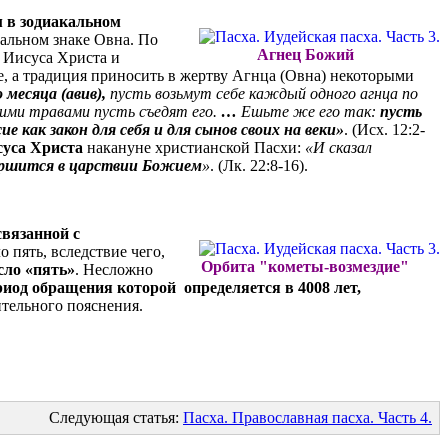
 в зодиакальном
кальном знаке Овна. По
Агнец Божий
 Иисуса Христа и
це, а традиция приносить в жертву Агнца (Овна) некоторыми
 месяца (авив),
пусть возьмут себе каждый одного агнца по
кими травами пусть съедят его.
…
Ешьте же его так:
пусть
 как закон для себя и для сынов своих на веки»
. (Исх. 12:2-
суса Христа
накануне христианской Пасхи:
«И сказал
овершится в царствии Божием
»
. (Лк. 22:8-16).
вязанной с
 пять, вследствие чего,
Орбита "кометы-возмездие"
сло «пять»
. Несложно
риод обращения которой определяется в 4008 лет,
ительного пояснения.
Следующая статья:
Пасха. Православная пасха. Часть 4.