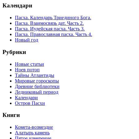
Календари
Пасха. Календарь Триединого Бога.
Пасха. Взаимосвязь дат. Часть 2.
Пасха. Иудейская пасха. Часть 3.
Пасха. Православная пасха. Часть 4.
Новый год
Рубрики
Новые статьи
Ноев потоп
Тайны Атлантиды
Мировые гороскопы
Древние библиотеки
Ледниковый период
Календари
Остров Пасхи
Книги
Комета-возмездие
Алатырь камень
Пятое измерение