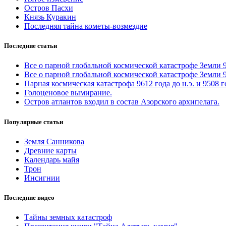
Остров Пасхи
Князь Куракин
Последняя тайна кометы-возмездие
Последние статьи
Все о парной глобальной космической катастрофе Земли 961
Все о парной глобальной космической катастрофе Земли 961
Парная космическая катастрофа 9612 года до н.э. и 9508 
Голоценовое вымирание.
Остров атлантов входил в состав Азорского архипелага.
Популярные статьи
Земля Санникова
Древние карты
Календарь майя
Трон
Инсигнии
Последние видео
Тайны земных катастроф