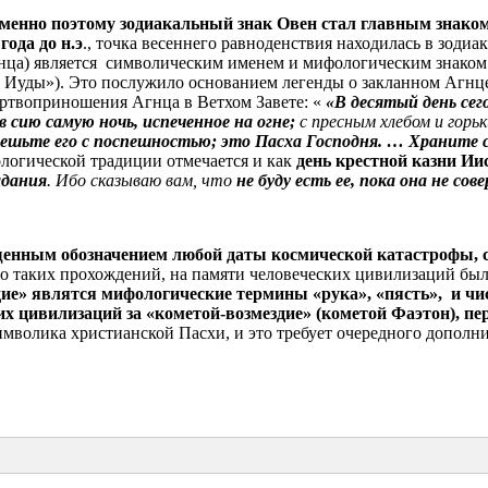
менно поэтому зодиакальный знак Овен стал главным знаком
года до н.э
., точка весеннего равноденствия находилась в зодиа
гнца) является символическим именем и мифологическим знаком
стве Иуды»). Это послужило основанием легенды о закланном Агн
жертвоприношения Агнца в Ветхом Завете: «
«В десятый день сего
 сию самую ночь, испеченное на огне;
с пресным хлебом и горь
 ешьте его с поспешностью; это Пасха Господня. … Храните сие
ологической традиции отмечается и как
день крестной казни Ии
адания
. Ибо сказываю вам, что
не буду есть ее, пока она не с
щенным обозначением любой даты космической катастрофы, с
го таких прохождений, на памяти человеческих цивилизаций было
е» являтся мифологические термины «рука», «пясть», и чи
х цивилизаций за «кометой-возмездие» (кометой Фаэтон), пе
символика христианской Пасхи, и это требует очередного дополн