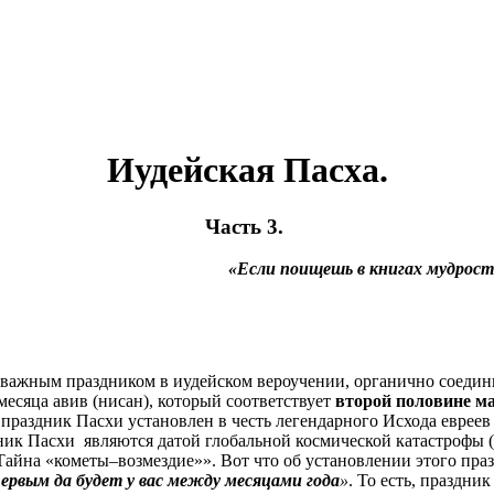
Иудейская Пасха.
Часть 3.
«Если поищешь в книгах мудрост
ым важным праздником в иудейском вероучении, органично соеди
месяца авив (нисан), который соответствует
второй половине м
праздник Пасхи установлен в честь легендарного Исхода евреев 
дник Пасхи являются датой глобальной космической катастрофы 
 Тайна «кометы–возмездие»». Вот что об установлении этого пра
 первым да будет у вас между месяцами года
»
. То есть, праздни