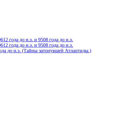
2 года до н.э. и 9508 года до н.э.
2 года до н.э. и 9508 года до н.э.
года до н.э. (Тайны затонувшей Атлантиды.)