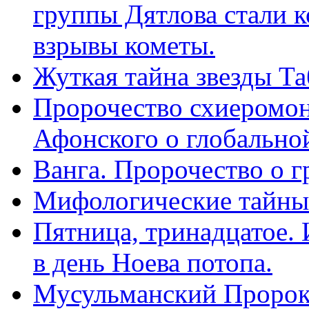
группы Дятлова стали 
взрывы кометы.
Жуткая тайна звезды Та
Пророчество схиеромон
Афонского о глобальной
Ванга. Пророчество о г
Мифологические тайны
Пятница, тринадцатое. 
в день Ноева потопа.
Мусульманский Пророк