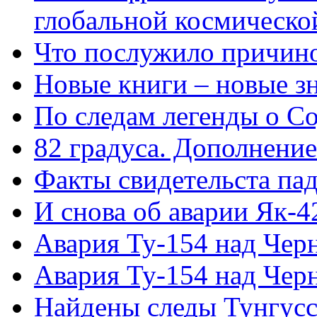
глобальной космическо
Что послужило причино
Новые книги – новые з
По следам легенды о С
82 градуса. Дополнение
Факты свидетельста па
И снова об аварии Як-
Авария Ту-154 над Чер
Авария Ту-154 над Чер
Найдены следы Тунгусс