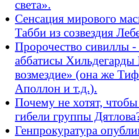
света».
Сенсация мирового мас
Табби из созвездия Леб
Пророчество сивиллы -
аббатисы Хильдегарды 
возмездие» (она же Тиф
Аполлон и т.д.).
Почему не хотят, чтобы
гибели группы Дятлова
Генпрокуратура опубли