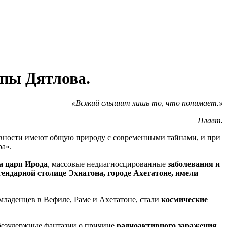
ппы Дятлова.
«Всякий слышит лишь то, что понимает.»
Плавт.
ревности имеют общую природу с современными тайнами, и при
ра».
а царя Ирода
, массовые недиагносцированные
заболевания и
гендарной столице Эхнатона, городе Ахетатоне, имели
младенцев в Вефиле, Раме и Ахетатоне, стали
космические
безудержные фантазии о причине
радиоактивного заражения