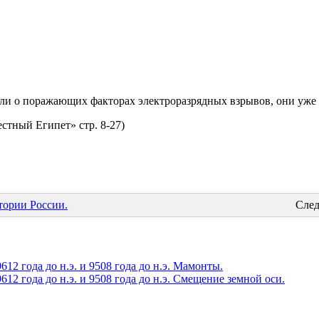
ли о поражающих факторах электроразрядных взрывов, они уже 
стный Египет» стр. 8-27)
тории России.
След
12 года до н.э. и 9508 года до н.э. Мамонты.
12 года до н.э. и 9508 года до н.э. Смещение земной оси.