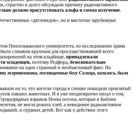
и, страстно и долго обсуждали причину радиоактивного
ельно должно присутствовать альфа и гамма излучение
.
отечественных «дятловедов», но и маститые зарубежные
ктом Пенсильванского университета, по исследованию храма
ое было слишком крупным для просуществовавшей всего
 захоронений на этом кладбище,
принадлежали
ти младенцев,
поэтому Редфорд,
безосновательно
 внимание на один странный и необъяснимый факт. На
ти жертвенники, посвященные богу Солнца, казалось, была
ывали на то, что жители города в спешке покидали проклятый
трупов павших животных. И я уже неоднократно писал о том,
ктроразрядных взрывов Ноева потопа, которые в Библии
летия, не могла рожать хлеб, а невидимое радиоактивное
родышей, и грудных детей. Вот как о действии этого