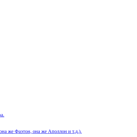
а.
а же Фаэтон, она же Аполлон и т.д.).