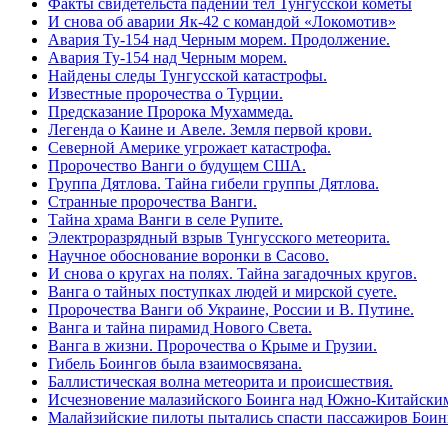
Факты свидетельста падений тел Тунгусской кометы
И снова об аварии Як-42 с командой «Локомотив»
Авария Ту-154 над Черным морем. Продолжение.
Авария Ту-154 над Черным морем.
Найдены следы Тунгусской катастрофы.
Известные пророчества о Турции.
Предсказание Пророка Мухаммеда.
Легенда о Каине и Авеле. Земля первой крови.
Северной Америке угрожает катастрофа.
Пророчество Ванги о будущем США.
Группа Дятлова. Тайна гибели группы Дятлова.
Странные пророчества Ванги.
Тайна храма Ванги в селе Рупите.
Электроразрядный взрыв Тунгусского метеорита.
Научное обоснование воронки в Сасово.
И снова о кругах на полях. Тайна загадочных кругов.
Ванга о тайных поступках людей и мирской суете.
Пророчества Ванги об Украине, России и В. Путине.
Ванга и тайна пирамид Нового Света.
Ванга в жизни. Пророчества о Крыме и Грузии.
Гибель Боингов была взаимосвязана.
Баллистическая волна метеорита и происшествия.
Исчезновение малазийского Боинга над Южно-Китайски
Малайзийские пилоты пытались спасти пассажиров Боинг