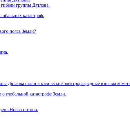
 гибели группы Дятлова.
глобальных катастроф.
ового пояса Земли?
ина.
пы Дятлова стали космические электроразрядные взрывы комет
 о глобальной катастрофе Земли.
день Ноева потопа.