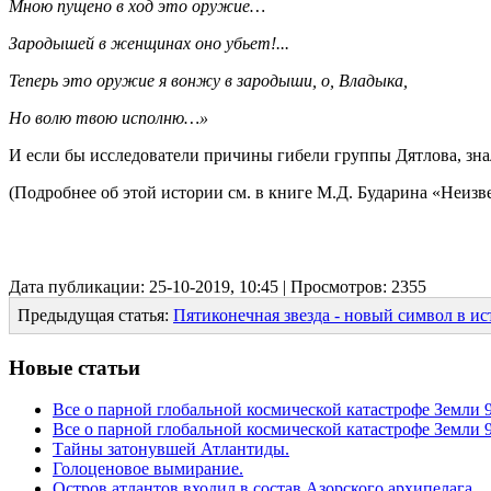
Мною пущено в ход это оружие…
Зародышей в женщинах оно убьет!...
Теперь это оружие я вонжу в зародыши, о, Владыка,
Но волю твою исполню…»
И если бы исследователи причины гибели группы Дятлова, зна
(Подробнее об этой истории см. в книге М.Д. Бударина «Неизве
Дата публикации: 25-10-2019, 10:45 | Просмотров: 2355
Предыдущая статья:
Пятиконечная звезда - новый символ в ис
Новые статьи
Все о парной глобальной космической катастрофе Земли 96
Все о парной глобальной космической катастрофе Земли 96
Тайны затонувшей Атлантиды.
Голоценовое вымирание.
Остров атлантов входил в состав Азорского архипелага.