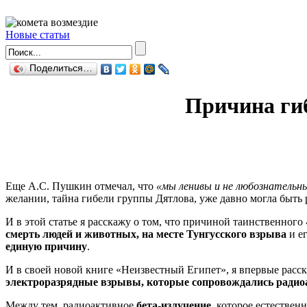
Новые статьи
Поделиться…
Причина гиб
Еще А.С. Пушкин отмечал, что
«мы ленивы и не любознательн
желании, тайна гибели группы Дятлова, уже давно могла быть 
И в этой статье я расскажу о том, что причиной таинственного
смерть людей и животных, на месте Тунгусского взрыва
и ег
единую причину
.
И в своей новой книге «Неизвестный Египет», я впервые расск
электроразрядные взрывы, которые сопровождались радио
Между тем, радиоактивное
бета-излучение,
которое естествен