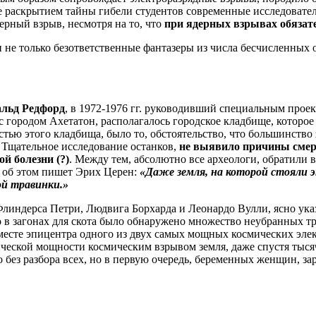
раскрытием тайны гибели студентов современные исследовател
дерный взрыв, несмотря на то, что
при ядерных взрывах обязат
и не только безответственные фантазеры из числа бесчисленных 
альд Редфорд
, в 1972-1976 гг. руководивший специальным прое
м с городом Ахетатон, располагалось городское кладбище, котор
стью этого кладбища, было то, обстоятельство, что большинство
.
Тщательное исследование останков,
не выявило причины смер
й болезни (?)
. Между тем, абсолютно все археологи, обратили
о об этом пишет Эрих Церен:
«Даже земля, на которой стояли э
ой травинки.»
индерса Петри, Людвига Борхарда и Леонардо Вулли, ясно указ
ибо в загонах для скота было обнаружено множество неубранных 
 месте эпицентра одного из двух самых мощных космических эле
еской мощности космическим взрывом земля, даже спустя тысяче
о без разбора всех, но в первую очередь, беременных женщин, за