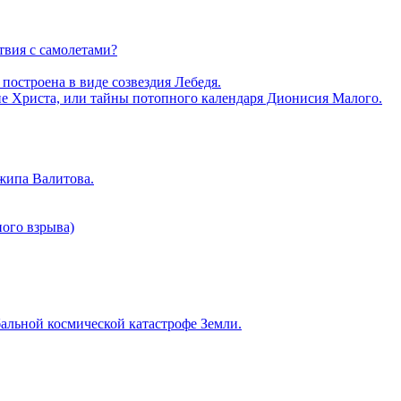
твия с самолетами?
построена в виде созвездия Лебедя.
ие Христа, или тайны потопного календаря Дионисия Малого.
жипа Валитова.
ого взрыва)
альной космической катастрофе Земли.