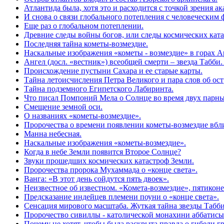
Атлантида была, хотя это и расходится с точкой зрения а
И снова о связи глобального потепления с человеческим 
Еще раз о глобальном потеплении.
Древние следы войны богов, или следы космических кат
Последняя тайна кометы-возмездие.
Наскальные изображения «кометы - возмездие» в горах 
Ангел (досл. «вестник») всеобщей смерти – звезда Табби
Происхождение пустыни Сахара и ее старые карты.
Тайна летоисчисления Петра Великого и пара слов об ос
Тайна подземного Египетского Лабиринта.
Что писал Помпоний Мела о Солнце во время двух парны
Смещение земной оси.
О названиях «кометы-возмездие».
Пророчества о времени появлении кометы-возмездие вбл
Манна небесная.
Наскальные изображения «кометы-возмездие».
Когда в небе Земли появится Второе Солнце?
Звуки прошедших космических катастроф Земли.
Пророчества пророка Мухаммада о «конце света».
Ванга: «В этот день сойдутся пять двоек».
Неизвестное об известном. «Комета-возмездие», пятиконе
Предсказание индейцев племени поуни о «конце света».
Сенсация мирового масштаба. Жуткая тайна звезды Табби 
Пророчество сивиллы - католической монахини аббатисы 
Почему не хотят, чтобы была раскрыта правда о гибели 