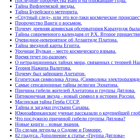
Последние пророчества Ванги на ближайшие годы.
Тайна Вифлеемской звезды.
Тайна Бурейского метеорита.
«Спутный след», или это все-таки космические происшес
Пророчество Ванги о восьмом.
Почему древняя армянская обсерватория Карахундж была 
Тайны современного календаря от Р.Х. Второе пришеств
Очевидное-невероятное об Атлантиде Платона.
Тайна звездной карты Египта.
Урочище Вулкан – место космического взрыва.
Время течет по-разному.
О нетрадиционных тайнах мира, связанных с теорией На
Теория Нажипа Валитова.
Почему был заброшен Ахетатон.
Египетская символика Атона. (Символика электроразрядн
Самые сенсационные тайны религии Эхнатона.
Причина гибели жителей Ахетатона и группы Дятлова.
Пятиконечная звезда - новый символ в истории России.
Масонская тайна Герба СССР.
Тайны и загадки пустыни Сахары.
Южноафриканские ученые рассказали о крупнейшей глоб
Что послужило причиной гибели группы Дятлова?
Новые книги – новые знания.
По следам легенды о Содоме и Гоморре.
82 градуса. Дополнение к статье «Группа Дятлова»