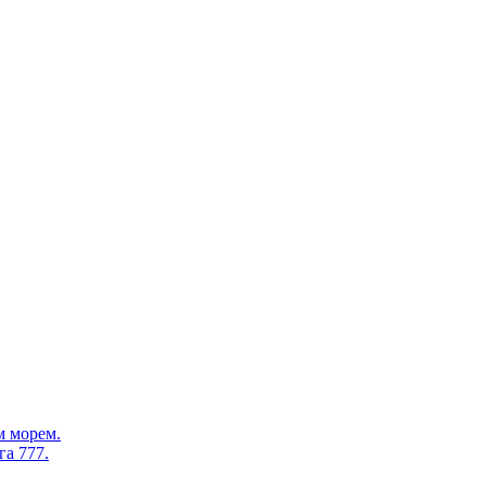
м морем.
а 777.