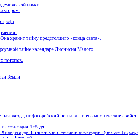
кадемической науки.
фактором.
астроф?
Армении.
. Она хранит тайну предстоящего «конца света».
троумной тайне календаре Дионисия Малого.
х потопов.
изи Земли.
чная звезда, пифагорейский пентакль, и его мистические свойств
из созвездия Лебедя.
Хильдегарды Бингенской о «комете-возмездие» (она же Тифон, он
группы Дятлова?