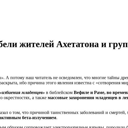
ели жителей Ахетатона и гру
ы»
. А потому наш читатель не осведомлен, что многие тайны д
раскрыта, ибо причина этого явления известна с «сотворения ми
«избиения младенцев»
в библейском
Вефиле и Раме, во времен
о окрестностях, а также
массовые захоронения младенцев в ле
азал о том, что причиной таинственных заболеваний и смертей, 
активным бета-излучением
.
ным образом сопровождает электроразрядные взрывы, породило 