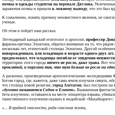
почвы и одежды студентов на перевале Дятлова.
Увлеченные 
заражения почвы и пришли
к ложному выводу
, что это был я
К сожалению, понять причину неизвестного явления, не смогл
ученые.
Об этом и пойдет наш рассказ.
Легендарный канадский египтолог и археолог,
профессор Дон
фараона-еретика Эхнатона, обратил внимание на то, что рядо
несколько лет, египетской столицы Эхнатона. Другой особенно
новорожденным, или младенцам в возрасте одного-двух лет
предположил
,
что младенцы погибли от эпидемии неизвестно
территории этого города
ничего не росло, даже трава
. Вот чт
проклятой, и поругана так, что тут больше не росло ни одн
А раскопки, произведенные археологическими экспедициями Фл
Богом город, где, кажется, даже сама земля излучала смерть, 
что столица новой религии,
город Ахетатон
, был построен на
«духовно называются Содом и Египет».
Выжженная фантастич
бета-излучение, оставшееся на месте эпицентра взрыва, убивал
таинственного излучения сказано в индийской «Махабхарате»:
«… В крайней опасности, ради спасения жизни,