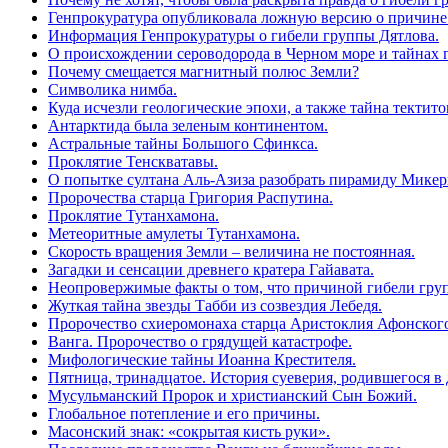
Генпрокуратура опубликовала ложную версию о причине
Информация Генпрокуратуры о гибели группы Дятлова.
О происхождении сероводорода в Черном море и тайнах 
Почему смещается магнитный полюс Земли?
Символика нимба.
Куда исчезли геологические эпохи, а также тайна тектит
Антарктида была зеленым континентом.
Астральные тайны Большого Сфинкса.
Проклятие Тенскватавы.
О попытке султана Аль-Азиза разобрать пирамиду Микер
Пророчества старца Григория Распутина.
Проклятие Тутанхамона.
Метеоритные амулеты Тутанхамона.
Скорость вращения Земли – величина не постоянная.
Загадки и сенсации древнего кратера Гайавата.
Неопровержимые факты о том, что причиной гибели груп
Жуткая тайна звезды Табби из созвездия Лебедя.
Пророчество схиеромонаха старца Аристоклия Афонского
Ванга. Пророчество о грядущей катастрофе.
Мифологические тайны Иоанна Крестителя.
Пятница, тринадцатое. История суеверия, родившегося в 
Мусульманский Пророк и христианский Сын Божий.
Глобальное потепление и его причины.
Масонский знак: «сокрытая кисть руки».