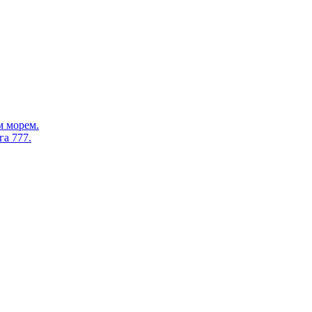
м морем.
а 777.