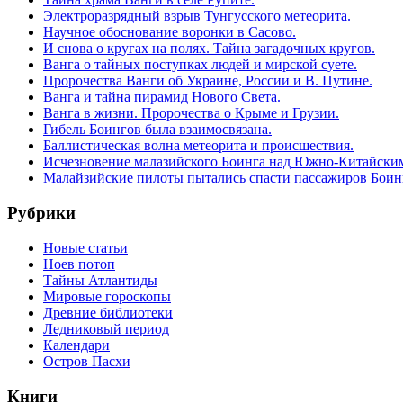
Электроразрядный взрыв Тунгусского метеорита.
Научное обоснование воронки в Сасово.
И снова о кругах на полях. Тайна загадочных кругов.
Ванга о тайных поступках людей и мирской суете.
Пророчества Ванги об Украине, России и В. Путине.
Ванга и тайна пирамид Нового Света.
Ванга в жизни. Пророчества о Крыме и Грузии.
Гибель Боингов была взаимосвязана.
Баллистическая волна метеорита и происшествия.
Исчезновение малазийского Боинга над Южно-Китайски
Малайзийские пилоты пытались спасти пассажиров Боинг
Рубрики
Новые статьи
Ноев потоп
Тайны Атлантиды
Мировые гороскопы
Древние библиотеки
Ледниковый период
Календари
Остров Пасхи
Книги