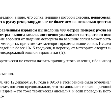
телями, видно, что сопка, вершина которой снесена,
невысокая.
 к руслу реки, запрудив ее не более чем на несколько десятк
правленным взрывом вынесло на 400 метров поперек русла м
аметры выноса завала, явственно указывают на то, что он им
ие воронки от падения метеорита на вершине сопки может быть 
метеорита, при этом сам метеорит пролетел выше сопки. Исслед
ой не более 10-15 градусов, и воронку от метеорита следует иск
езнодорожный эшелон взрывчатки (!?).
ретически не смогли назвать причину этого явления, ибо никогд
ременно.
, что 12 декабря 2018 года в 09:50 в этом районе была отмечен
а», логично предположили, что эта аномалия и стала причиной
й взрыв – это тоже термическая аномалия, и если проводить ис
ру.