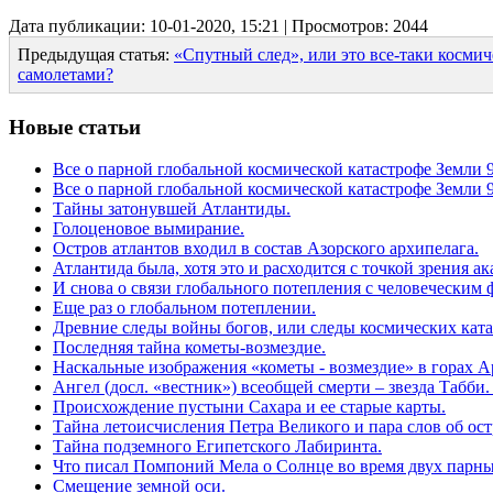
Дата публикации: 10-01-2020, 15:21 | Просмотров: 2044
Предыдущая статья:
«Спутный след», или это все-таки косми
самолетами?
Новые статьи
Все о парной глобальной космической катастрофе Земли 96
Все о парной глобальной космической катастрофе Земли 96
Тайны затонувшей Атлантиды.
Голоценовое вымирание.
Остров атлантов входил в состав Азорского архипелага.
Атлантида была, хотя это и расходится с точкой зрения а
И снова о связи глобального потепления с человеческим 
Еще раз о глобальном потеплении.
Древние следы войны богов, или следы космических кат
Последняя тайна кометы-возмездие.
Наскальные изображения «кометы - возмездие» в горах 
Ангел (досл. «вестник») всеобщей смерти – звезда Табби
Происхождение пустыни Сахара и ее старые карты.
Тайна летоисчисления Петра Великого и пара слов об ос
Тайна подземного Египетского Лабиринта.
Что писал Помпоний Мела о Солнце во время двух парны
Смещение земной оси.