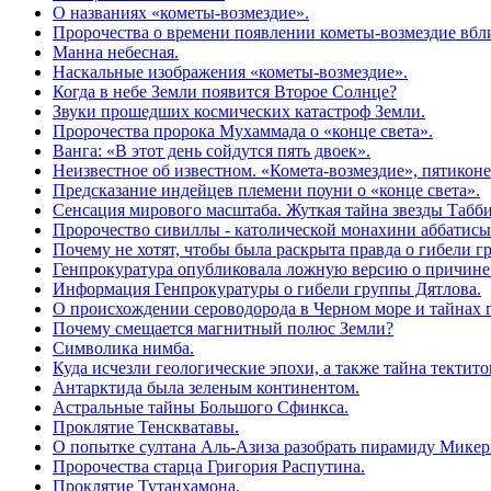
О названиях «кометы-возмездие».
Пророчества о времени появлении кометы-возмездие вбл
Манна небесная.
Наскальные изображения «кометы-возмездие».
Когда в небе Земли появится Второе Солнце?
Звуки прошедших космических катастроф Земли.
Пророчества пророка Мухаммада о «конце света».
Ванга: «В этот день сойдутся пять двоек».
Неизвестное об известном. «Комета-возмездие», пятиконе
Предсказание индейцев племени поуни о «конце света».
Сенсация мирового масштаба. Жуткая тайна звезды Табби 
Пророчество сивиллы - католической монахини аббатисы 
Почему не хотят, чтобы была раскрыта правда о гибели 
Генпрокуратура опубликовала ложную версию о причине
Информация Генпрокуратуры о гибели группы Дятлова.
О происхождении сероводорода в Черном море и тайнах 
Почему смещается магнитный полюс Земли?
Символика нимба.
Куда исчезли геологические эпохи, а также тайна тектит
Антарктида была зеленым континентом.
Астральные тайны Большого Сфинкса.
Проклятие Тенскватавы.
О попытке султана Аль-Азиза разобрать пирамиду Микер
Пророчества старца Григория Распутина.
Проклятие Тутанхамона.