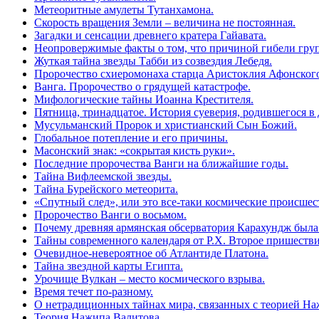
Метеоритные амулеты Тутанхамона.
Скорость вращения Земли – величина не постоянная.
Загадки и сенсации древнего кратера Гайавата.
Неопровержимые факты о том, что причиной гибели груп
Жуткая тайна звезды Табби из созвездия Лебедя.
Пророчество схиеромонаха старца Аристоклия Афонского
Ванга. Пророчество о грядущей катастрофе.
Мифологические тайны Иоанна Крестителя.
Пятница, тринадцатое. История суеверия, родившегося в 
Мусульманский Пророк и христианский Сын Божий.
Глобальное потепление и его причины.
Масонский знак: «сокрытая кисть руки».
Последние пророчества Ванги на ближайшие годы.
Тайна Вифлеемской звезды.
Тайна Бурейского метеорита.
«Спутный след», или это все-таки космические происшес
Пророчество Ванги о восьмом.
Почему древняя армянская обсерватория Карахундж была 
Тайны современного календаря от Р.Х. Второе пришеств
Очевидное-невероятное об Атлантиде Платона.
Тайна звездной карты Египта.
Урочище Вулкан – место космического взрыва.
Время течет по-разному.
О нетрадиционных тайнах мира, связанных с теорией На
Теория Нажипа Валитова.