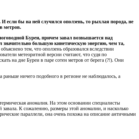
 И если бы на ней случился оползень, то рыхлая порода, не
ов метров.
ноговодной Буреи, причем завал возвышается над
ел значительно большую кинетическую энергию, чем та,
объяснено тем, что оползень образовался вследствии
ователи метеоритной версии считают, что судя по
ать на дне Буреи в паре сотен метров от берега (?!). Они
а раньше ничего подобного в регионе не наблюдалось, а
а термическая аномалия. На этом основании специалисты
 завала. К сожалению, размеры этой аномалии, и насколько
торические параллели, она очень похожа на описание античными