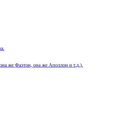
а.
а же Фаэтон, она же Аполлон и т.д.).