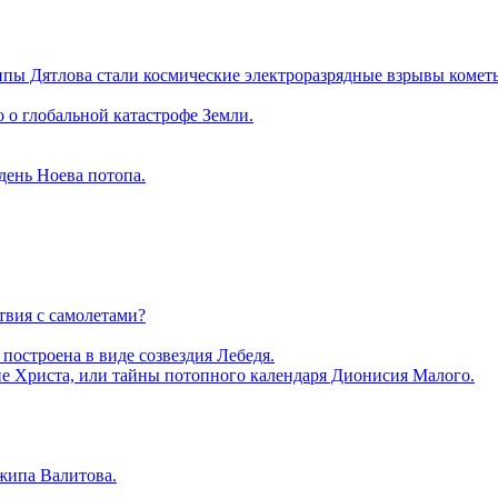
пы Дятлова стали космические электроразрядные взрывы комет
 о глобальной катастрофе Земли.
день Ноева потопа.
твия с самолетами?
построена в виде созвездия Лебедя.
ие Христа, или тайны потопного календаря Дионисия Малого.
жипа Валитова.