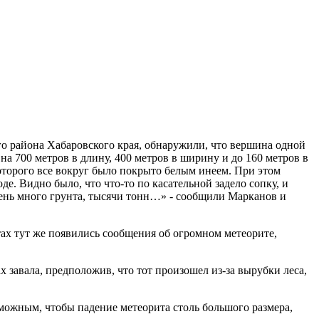
го района Хабаровского края, обнаружили, что вершина одной
на 700 метров в длину, 400 метров в ширину и до 160 метров в
которого все вокруг было покрыто белым инеем. При этом
е. Видно было, что что-то по касательной задело сопку, и
чень много грунта, тысячи тонн…» - сообщили Марканов и
ах тут же появились сообщения об огромном метеорите,
авала, предположив, что тот произошел из-за вырубки леса,
можным, чтобы падение метеорита столь большого размера,