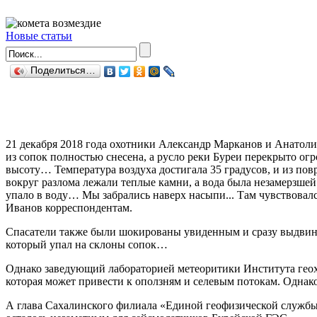
Новые статьи
Поделиться…
21 декабря 2018 года охотники Александр Марканов и Анатоли
из сопок полностью снесена, а русло реки Буреи перекрыто огр
высоту… Температура воздуха достигала 35 градусов, и из пов
вокруг разлома лежали теплые камни, а вода была незамерзшей
упало в воду… Мы забрались наверх насыпи... Там чувствовал
Иванов корреспондентам.
Спасатели также были шокированы увиденным и сразу выдвину
который упал на склоны сопок…
Однако заведующий лабораторией метеоритики Института геох
которая может привести к оползням и селевым потокам. Однако
А глава Сахалинского филиала «Единой геофизической службы