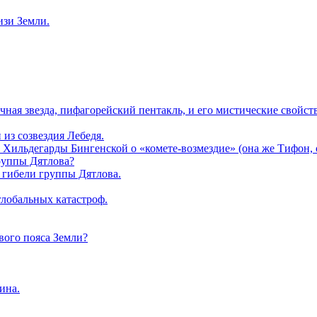
изи Земли.
чная звезда, пифагорейский пентакль, и его мистические свойств
из созвездия Лебедя.
Хильдегарды Бингенской о «комете-возмездие» (она же Тифон, он
группы Дятлова?
 гибели группы Дятлова.
глобальных катастроф.
ового пояса Земли?
ина.