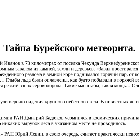
Тайна Бурейского метеорита.
й Иванов в 73 километрах от поселка Чекунда Верхнебуреинско
омным завалом из камней, земли и деревьев. «Завал простирался 
режденного разлома в земной коре поднимался горячий пар, от 
… Глыбы льда были оплавлены, как будто побывали в горячей вод
ся резкий запах сероводорода. Такие масштабы, такая мощь… О
ли версию падения крупного небесного тела. В новостных лент
имии РАН Дмитрий Бадюков усомнился в космических причинах з
 никаких вырубок леса в указанном месте не проводилось.
» РАН Юрий Левин, в свою очередь, считает практически невоз