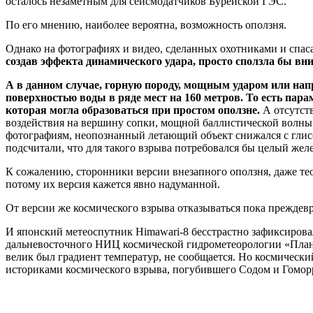
осталось незаметным для сейсмодатчиков Бурейской ГЭС.
По его мнению, наиболее вероятна, возможность оползня.
Однако на фотографиях и видео, сделанных охотниками и спаса
создав эффекта динамического удара, просто сползла бы вниз
А в данном случае, горную породу, мощным ударом или на
поверхностью воды в ряде мест на 160 метров. То есть пар
которая могла образоваться при простом оползне.
А отсутств
воздействия на вершину сопки, мощной баллистической волны 
фотографиям, неопознанный летающий объект снижался с глиссад
подсчитали, что для такого взрыва потребовался бы целый жел
К сожалению, сторонники версии внезапного оползня, даже тео
потому их версия кажется явно надуманной.
От версии же космического взрыва отказываться пока преждев
И японский метеоспутник Himawari-8 бесстрастно зафиксировал
дальневосточного НИЦ космической гидрометеорологии «Планет
велик был градиент температур, не сообщается. Но космически
историками космического взрыва, погубившего Содом и Гомор