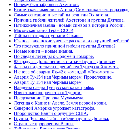
Почему был заброшен Ахетатон.
Египетская символика Атона. (Символика электроразрядн
Самые сенсационные тайны религии Эхнатона.
Причина гибели жителей Ахетатона и группы Дятлова.
Пятиконечная звезда - новый символ в истории России.
Масонская тайна Герба СССР.
Тайны и загадки пустыни Сахары.
Южноафриканские ученые рассказали о крупнейшей глоб
Что послужило причиной гибели группы Дятлова?
Новые книги – новые знания.
По следам легенды о Содоме и Гоморре.
82 градуса. Дополнение к статье «Группа Дятлова»
Факты свидетельста падений тел Тунгусской кометы
И снова об аварии Як-42 с командой «Локомотив»
Авария Ту-154 над Черным морем. Продолжение.
Авария Ту-154 над Черным морем.
Найдены следы Тунгусской катастрофы.
Известные пророчества о Турции.
Предсказание Пророка Мухаммеда.
Легенда о Каине и Авеле. Земля первой крови.
Северной Америке угрожает катастрофа.
Пророчество Ванги о будущем США.
Группа Дятлова. Тайна гибели группы Дятлова.
Странные пророчества Ванги.
Тайна храма Ванги в селе Рупите.