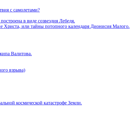
твия с самолетами?
построена в виде созвездия Лебедя.
ие Христа, или тайны потопного календаря Дионисия Малого.
жипа Валитова.
ого взрыва)
альной космической катастрофе Земли.