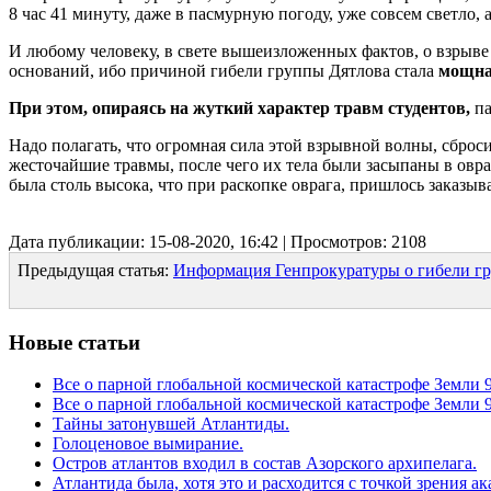
8 час 41 минуту, даже в пасмурную погоду, уже совсем светло, а
И любому человеку, в свете вышеизложенных фактов, о взрыве
оснований, ибо причиной гибели группы Дятлова стала
мощна
При этом, опираясь на жуткий характер травм студентов,
п
Надо полагать, что огромная сила этой взрывной волны, сброс
жесточайшие травмы, после чего их тела были засыпаны в овр
была столь высока, что при раскопке оврага, пришлось заказыв
Дата публикации: 15-08-2020, 16:42 | Просмотров: 2108
Предыдущая статья:
Информация Генпрокуратуры о гибели гр
Новые статьи
Все о парной глобальной космической катастрофе Земли 96
Все о парной глобальной космической катастрофе Земли 96
Тайны затонувшей Атлантиды.
Голоценовое вымирание.
Остров атлантов входил в состав Азорского архипелага.
Атлантида была, хотя это и расходится с точкой зрения а