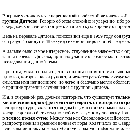
Впервые я столкнулся с
нерешаемой
проблемой человеческой гл
группы Дятлова
. Говорю об этом спокойно и уверенно, ибо р
Свердловской сейсмостанцией, а гигантскую воронку от произ
Ведь на перевале Дятлова, поисковики еще в 1959 году обнар
61 градус 45 минут и 48 секунд северной широты и 59 градусо
А дальше было самое интересное. Углубленное знакомство с о
тайны перевала Дятлова, приняло участие огромное количеств
исследовании данной темы.
При этом, можно полагать, что в полном соответствии с закон
идиотов, которые нас окружают, и
ч
еловек рождается «глупцо
смыслом ими написанного, но легко и бездумно могли оболгат
о причине трагедии случившейся с группой Дятлова.
И я, в очередной раз, должен повторить, что существует
только
космический взрыв фрагмента метеорита, от которого сох
Генпрокуратуры, являются плодом безумных и безграмотных ф
которые должно быть стыдно любому разумному человеку. Напри
в темное время суток
. Между тем как Свердловская сейсмост
распространения взрывной волны от горы Холатчахль до Сверд
Генеральной прокуратуры, публикует ложную информацию, когда