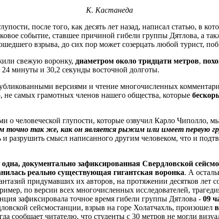
К. Кастанеда
упости, после того, как десять лет назад, написал статью, в ко
оковое событие, ставшее причиной гибели группы Дятлова, а так
ошедшего взрыва, до сих пор может созерцать любой турист, по
ужили свежую воронку,
диаметром около тридцати метров
,
похо
в 24 минуты и 30,2 секунды восточной долготы.
публикованными версиями и чтение многочисленных комментарие
о, не самых грамотных членов нашего общества, которые
бескор
ами о человеческой глупости, которые озвучил Карло Чиполло, 
м точно так же, как он является рыжим или имеет первую гр
ь и разрушить смысл написанного другим человеком, что и под
 одна,
документально зафиксированная Свердловской сейсмос
ранилась реально существующая гигантская воронка
. А осталь
антазий придумавших их авторов, на протяжении десятков лет 
мер, по версии всех многочисленных исследователей, трагедия 
анция зафиксировала точное время гибели группы Дятлова -
09 ч
ловской сейсмостанции, взрыв на горе Холатчахль, произошел
в
 сообщает читателю, что студенты с 30 метров не могли визуал