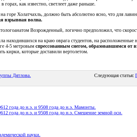
 в горах, как известно, светлеет даже раньше.
 на горе Холатчахль, должно быть абсолютно ясно, что для лав
я взрывная волна.
атологоанатом Возрожденный, логично предположил, что скорос
ила находившихся на краю оврага студентов, на расположенные н
аге 4-5 метровым
спрессованным снегом, образовавшимся от 
ать кирки, которые доставили вертолетом.
уппы Дятлова.
Следующая статья:
12 года до н.э. и 9508 года до н.э. Мамонты.
12 года до н.э. и 9508 года до н.э. Смещение земной оси.
кадемической науки.