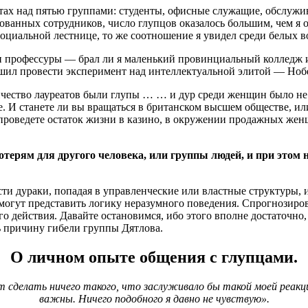
тах над пятью группами: студенты, офисные служащие, обслуж
ванных сотрудников, число глупцов оказалось большим, чем я ож
оциальной лестнице, то же соотношение я увидел среди белых в
ди профессуры — брал ли я маленький провинциальный колледж 
решил провести эксперимент над интеллектуальной элитой — Ноб
чество лауреатов были глупы … … и дур среди женщин было не 
ые. И станете ли вы вращаться в британском высшем обществе, 
 проведете остаток жизни в казино, в окружении продажных женщ
потерям для другого человека, или группы людей, и при это
сти дураки, попадая в управленческие или властные структуры
могут представить логику неразумного поведения. Спрогнозирова
го действия. Давайте остановимся, ибо этого вполне достаточн
ь причину гибели группы Дятлова.
О личном опыте общения с глупцами.
ет сделать ничего такого, что заслуживало бы такой моей реакц
важны. Ничего подобного я давно не чувствую».