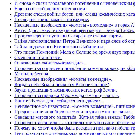
И снова о связи глобального потепления с человеческим 
Еще раз о глобальном потеплении.
Древние следы войны богов, или следы космических кат
Последняя тайна кометы-возмездие.
Наскальные изображения «кометы - возмездие» в горах 
Ангел (досл. «вестник») всеобщей смерти – звезда Табби
Происхождение пустыни Сахара и ее старые карты.
Тайна летоисчисления Петра Великого и пара слов об ос
Тайна подземного Египетского Лабиринта.
Что писал Помпоний Мела о Солнце во время двух парны
Смещение земной оси.
О названиях «кометы-возмездие».
Пророчества о времени появлении кометы-возмездие вбл
Манна небесная.
Наскальные изображения «кометы-возмездие».
Когда в небе Земли появится Второе Солнце?
Звуки прошедших космических катастроф Земли.
Пророчества пророка Мухаммада о «конце света».
Ванга: «В этот день сойдутся пять двоек».
Неизвестное об известном. «Комета-возмездие», пятиконе
Предсказание индейцев племени поуни о «конце света».
Сенсация мирового масштаба. Жуткая тайна звезды Табби 
Пророчество сивиллы - католической монахини аббатисы 
Почему не хотят, чтобы была раскрыта правда о гибели 
Генпрокуратура опубликовала ложную версию о причине