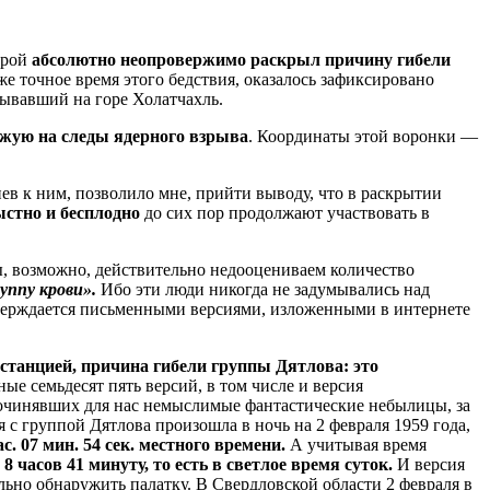
торой
абсолютно неопровержимо
раскрыл причину гибели
же точное время этого бедствия, оказалось зафиксировано
бывавший на горе Холатчахль.
жую на следы ядерного взрыва
. Координаты этой воронки —
в к ним, позволило мне, прийти выводу, что в раскрытии
ыстно
и бесплодно
до сих пор продолжают участвовать в
мы, возможно, действительно недооцениваем количество
уппу крови».
Ибо эти люди никогда не задумывались над
тверждается письменными версиями, изложенными в интернете
танцией, причина гибели группы Дятлова: это
ные семьдесят пять версий, в том числе и версия
сочинявших для нас немыслимые фантастические небылицы, за
с группой Дятлова произошла в ночь на 2 февраля 1959 года,
ас. 07 мин. 54 сек. местного времени.
А учитывая время
 8 часов 41 минуту, то есть в светлое время суток.
И версия
ьно обнаружить палатку. В Свердловской области 2 февраля в