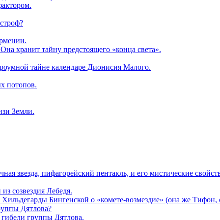
фактором.
астроф?
Армении.
. Она хранит тайну предстоящего «конца света».
троумной тайне календаре Дионисия Малого.
х потопов.
изи Земли.
чная звезда, пифагорейский пентакль, и его мистические свойств
из созвездия Лебедя.
Хильдегарды Бингенской о «комете-возмездие» (она же Тифон, он
группы Дятлова?
 гибели группы Дятлова.