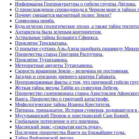
Информация Генпрокуратуры о гибели группы Дятлова.
О происхождении сероводорода в Черном море и тайнах 
Почему смещается магнитный полюс Земли?
Символика нимба.
Куда исчезли геологические эпохи, а также тайна тектит
Антарктида была зеленым континентом.
Астральные тайны Большого Сфинкса.
Проклятие Тенскватавы.
О попытке султана Аль-Азиза разобрать пирамиду Микер
Пророчества старца Григория Распутина.
Проклятие Тутанхамона.
Метеоритные амулеты Тутанхамона.
Скорость вращения Земли – величина не постоянная.
Загадки и сенсации древнего кратера Гайавата.
Неопровержимые факты о том, что причиной гибели груп
Жуткая тайна звезды Табби из созвездия Лебедя.
Пророчество схиеромонаха старца Аристоклия Афонского
Ванга. Пророчество о грядущей катастрофе.
Мифологические тайны Иоанна Крестителя.
Пятница, тринадцатое. История суеверия, родившегося в 
Мусульманский Пророк и христианский Сын Божий.
Глобальное потепление и его причины.
Масонский знак: «сокрытая кисть руки».
Последние пророчества Ванги на ближайшие годы.
Тайна Вифлеемской звезды.