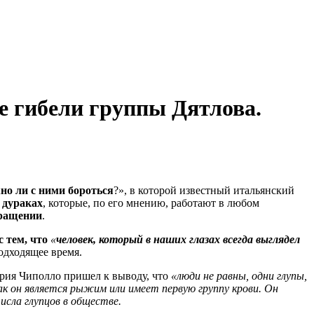
е гибели группы Дятлова.
но ли с ними бороться
?», в которой известный итальянский
 дураках
, которые, по его мнению, работают в любом
ращении
.
 тем, что
«
ч
еловек, который в наших глазах всегда выглядел
одходящее время.
Мария Чиполло пришел к выводу, что
«люди не равны, одни глупы,
ак он является рыжим или имеет первую группу крови. Он
исла глупцов в обществе.