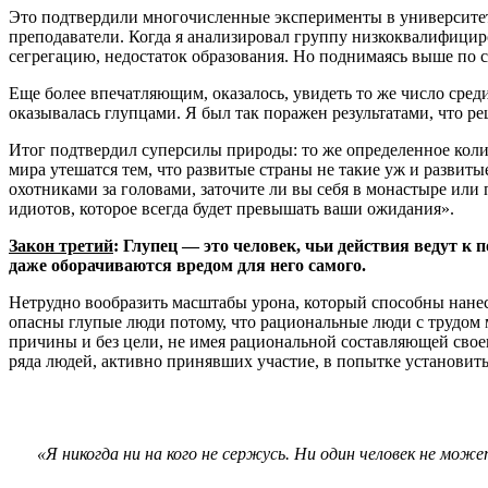
Это подтвердили многочисленные эксперименты в университе
преподаватели. Когда я анализировал группу низкоквалифициро
сегрегацию, недостаток образования. Но поднимаясь выше по с
Еще более впечатляющим, оказалось, увидеть то же число сре
оказывалась глупцами. Я был так поражен результатами, что 
Итог подтвердил суперсилы природы: то же определенное коли
мира утешатся тем, что развитые страны не такие уж и развит
охотниками за головами, заточите ли вы себя в монастыре или
идиотов, которое всегда будет превышать ваши ожидания».
Закон третий
:
Глупец — это человек, чьи действия ведут к 
даже оборачиваются вредом для него самого.
Нетрудно вообразить масштабы урона, который способны нане
опасны глупые люди потому, что рациональные люди с трудом 
причины и без цели, не имея рациональной составляющей свое
ряда людей, активно принявших участие, в попытке установит
«Я никогда ни на кого не сержусь. Ни один человек не мож