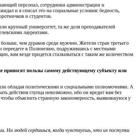
ивающий персонал, сотрудники администрации и
идал и я списал это на социальные условия: бедность,
оротничков и студентов.
или крупный университет, та же доля преподавателей
елевскими лауреатами.
больше, чем дураков среди мужчин. Жители стран третьего
или переедете в Полинезию, подружившись с местными
ин, вам везде придется сталкиваться с таким же количеством
м не приносят пользы самому действующему субъекту или
, или обладая политическими и социальными полномочиями. А
ть действия глупца невозможно, ибо он вредит вам без
о, чтобы объяснить странную закономерность, выявившуюся у
ии. На людей сердишься, когда чувствуешь, что их поступки