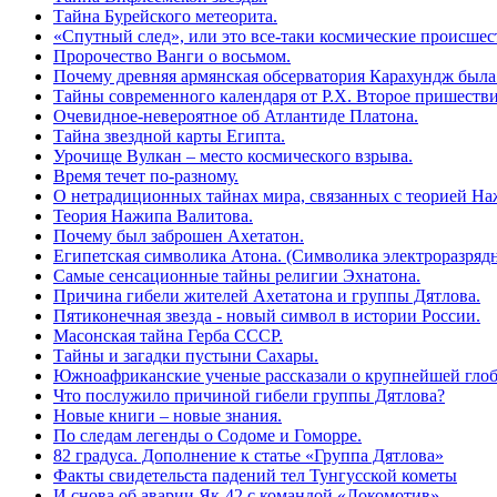
Тайна Бурейского метеорита.
«Спутный след», или это все-таки космические происшес
Пророчество Ванги о восьмом.
Почему древняя армянская обсерватория Карахундж была 
Тайны современного календаря от Р.Х. Второе пришеств
Очевидное-невероятное об Атлантиде Платона.
Тайна звездной карты Египта.
Урочище Вулкан – место космического взрыва.
Время течет по-разному.
О нетрадиционных тайнах мира, связанных с теорией На
Теория Нажипа Валитова.
Почему был заброшен Ахетатон.
Египетская символика Атона. (Символика электроразрядн
Самые сенсационные тайны религии Эхнатона.
Причина гибели жителей Ахетатона и группы Дятлова.
Пятиконечная звезда - новый символ в истории России.
Масонская тайна Герба СССР.
Тайны и загадки пустыни Сахары.
Южноафриканские ученые рассказали о крупнейшей глоб
Что послужило причиной гибели группы Дятлова?
Новые книги – новые знания.
По следам легенды о Содоме и Гоморре.
82 градуса. Дополнение к статье «Группа Дятлова»
Факты свидетельста падений тел Тунгусской кометы
И снова об аварии Як-42 с командой «Локомотив»