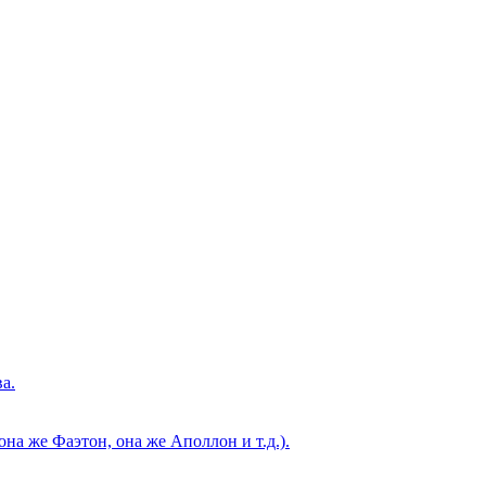
а.
а же Фаэтон, она же Аполлон и т.д.).