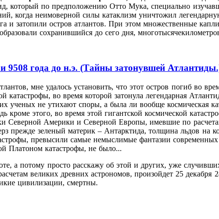
оид, который по предположению Отто Мука, специально изучавш
ний, когда неимоверной силы катаклизм уничтожил легендарну
ага и затопили остров атлантов. При этом множественные кап
 образовали сохранившийся до сего дня, многотысячекилометр
 и 9508 года до н.э. (Тайны затонувшей Атлантиды.
тлантов, мне удалось установить, что этот остров погиб во вре
й катастрофы, во время которой затонула легендарная Атлант
 ученых не утихают споры, а была ли вообще космическая ката
кроме этого, во время этой гигантской космической катастро
ики Северной Америки и Северной Европы, имевшие по расчетам
рз прежде зеленый материк – Антарктида, толщина льдов на ко
тастрофы, превысили самые немыслимые фантазии современных 
й Платоном катастрофы, не было...
воте, а потому просто расскажу об этой и других, уже случивши
 расчетам великих древних астрономов, произойдет 25 декабря 
ликие цивилизации, смертны.