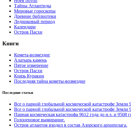
Ноев потоп
Тайны Атлантиды
Мировые гороскопы
Древние библиотеки
Ледниковый период
Календари
Остров Пасхи
Книги
Комета-возмездие
Алатырь камень
Пятое измерение
Остров Пасхи
Князь Куракин
Последняя тайна кометы-возмездие
Последние статьи
Все о парной глобальной космической катастрофе Земли 961
Все о парной глобальной космической катастрофе Земли 961
Парная космическая катастрофа 9612 года до н.э. и 9508 
Голоценовое вымирание.
Остров атлантов входил в состав Азорского архипелага.