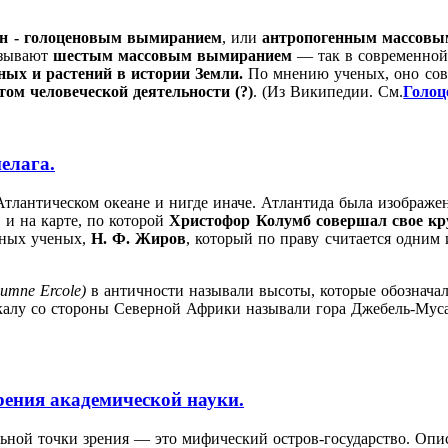
ен - голоценовым вымиранием
, или
антропогенным массов
азывают
шестым массовым вымиранием
— так в современной 
ых и растений в истории Земли.
По мнению ученых, оно сов
том человеческой деятельности (?)
.
(Из Википедии. См.
Голоц
елага.
Атлантическом океане и нигде иначе. Атлантида была изображе
 и на карте, по которой
Христофор Колумб
совершал свое кр
нных ученых,
Н. Ф. Жиров
, который по праву считается одним
umne Ercole)
в античности называли высоты, которые обозначали
калу со стороны Северной Африки называли гора Джебель-Муса
зрения академической науки.
льной точки зрения — это мифический остров-государство. Опи