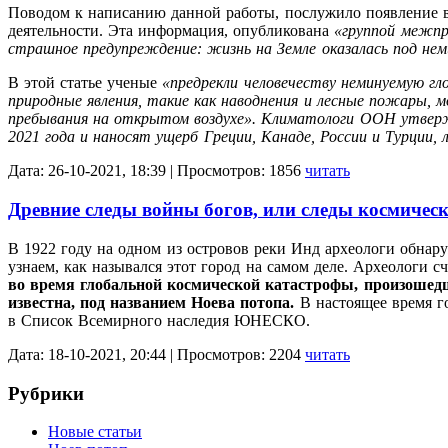
Поводом к написанию данной работы, послужило появление в 
деятельности. Эта информация, опубликована
«группой межпр
страшное предупреждение:
жизнь на Земле оказалась под нем
В этой статье ученые
«предрекли человечеству неминуемую гл
природные явления, такие как наводнения и лесные пожары,
пребывания на открытом воздухе».
Климатологи ООН утвержд
2021 года и наносят ущерб Греции, Канаде, России и Турции,
Дата: 26-10-2021, 18:39 | Просмотров: 1856
читать
Древние следы войны богов, или следы космичес
В 1922 году на одном из островов реки Инд археологи обнар
узнаем, как назывался этот город на самом деле. Археологи 
во время глобальной космической катастрофы, произошедше
известна, под названием Ноева потопа.
В настоящее время го
в Список Всемирного наследия ЮНЕСКО.
Дата: 18-10-2021, 20:44 | Просмотров: 2204
читать
Рубрики
Новые статьи