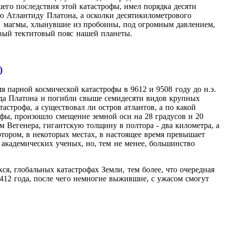
его последствия этой катастрофы, имел порядка десяти
ю Атлантиду Платона, а осколки десятикилометрового
ли магмы, хлынувшие из пробоины, под огромным давлением,
овый тектитовый пояс нашей планеты.
)
мя парной космической катастрофы в 9612 и 9508 году до н.э.
ида Платона и погибли свыше семидесяти видов крупных
строфа, а существовал ли остров атлантов, а по какой
фы, произошло смещение земной оси на 28 градусов и 20
 Вегенера, гигантскую толщину в полтора - два километра, а
тором, в некоторых местах, в настоящее время превышает
академических ученых, но, тем не менее, большинство
хся, глобальных катастрофах Земли, тем более, что очередная
2412 года, после чего немногие выжившие, с ужасом смогут