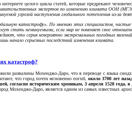
интернете целого цикла статей, которые предрекают человечест
авительственных экспертов по изменению климата ООН (МГЭИК
инуемой угрозой наступления глобального потепления из-за дея
обальную катастрофу».
По мнению этих специалистов, часты
 могут стать неминуемыми, если мир не поменяет свое отноше
ают, что серия невероятно экстремальных погодных явлений
 лишь начало серьезных последствий изменения климата.
ких катастроф?
ужили развалины Мохенджо-Даро, что в переводе с языка синдх
считают, что город почти мгновенно погиб,
около 3700 лет наза
й, согласно историческим хроникам, 3 апреля 1528 года, в 
род Мохенджо-Даро, является одним из самых известных архео