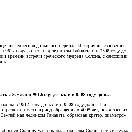
це последнего ледникового периода. История исчезновения
9612 году до н.э., над ледником Гайавата и в 9508 году до
ии времени встречи греческого мудреца Солона, с саисскими
ий.
с Землей в 9612году до н.э. и в 9508 году до н.э.
ошла в 9612 году до н.э. и в 9508 году до н.э. По
й стрелки и имела период обращения в 4008 лет, появилась из
 Землей над ледником Гайавата, образовав кратер, диаметром
, обогнув Солнце, уже покидала пределы Солнечной системы.