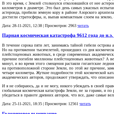
В это время, с Землей столкнулся отколовшийся от нее астер
километров в диаметре. Это был день самых ужасных испыта
астероида, пробили земную кору в районе Азорского архипел
достигли стратосферы, и, выпав компактным слоем на землю,
Дата: 28-11-2021, 12:38 | Просмотров: 2963
читать
Парная космическая катастрофа 9612 года до н.э.
В течение сорока пяти лет, занимаясь тайной гибели острова а
Но на протяжении тысячелетий, прошедших со дня космическо
плейстоценовых животных, в среде современных академических
причине погибли миллионы плейстоценовых животных? А ведь 
минут, и во время этого смещения растаяли гигантские ледн
на противоположной стороне Земли, по этой же причине, заме
четыре километра. Жуткие подробности этой космической ка
академических авторов, продолжают утверждать, что описанно
И я не собираюсь, да и не могу, никого убеждать в своей пра
глобальная космическая катастрофа Земли, не за горами, и по
убедиться в правоте древних авторов, что все, даже самые ве
Дата: 25-11-2021, 18:35 | Просмотров: 12561
читать
Голоценовое вымирание.