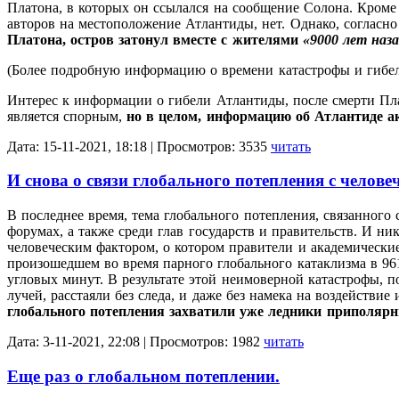
Платона, в которых он ссылался на сообщение Солона. Кроме
авторов на местоположение Атлантиды, нет. Однако, согласн
Платона, остров затонул вместе с жителями
«9000 лет наза
(Более подробную информацию о времени катастрофы и гибел
Интерес к информации о гибели Атлантиды, после смерти Пла
является спорным,
но в целом, информацию об Атлантиде ак
Дата: 15-11-2021, 18:18 | Просмотров: 3535
читать
И снова о связи глобального потепления с челов
В последнее время, тема глобального потепления, связанног
форумах, а также среди глав государств и правительств. И ник
человеческим фактором, о котором правители и академические
произошедшем во время парного глобального катаклизма в 9612 
угловых минут. В результате этой неимоверной катастрофы,
лучей, расстаяли без следа, и даже без намека на воздействи
глобального потепления захватили уже ледники приполярн
Дата: 3-11-2021, 22:08 | Просмотров: 1982
читать
Еще раз о глобальном потеплении.