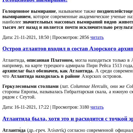
Голоценовое вымирание
, называемое также
позднеплейстоц
вымиранием
, которое современные академические ученые н
наиболее
значительных массовых вымираний видов животн
тысяч лет назад и является почти исключительно результа
Дата: 21-11-2021, 18:50 | Просмотров: 2856
читать
Остров атлантов входил в состав Азорского архип
Атлантида,
описанная Платоном,
могла находиться только в 
например, на карте турецкого адмирала Пири Рейса 1513 года,
архипелаг был обозначен, как Атлантида.
А среди совреме
что
Атлантида находилась в районе
Азорских островов.
Геркулесовыми столпами
(лат.
Columnae Herculis,
они же
Col
стороны Европы, называлась Гибралтарская скала, а южную с
рядом с Сеутой.
Дата: 16-11-2021, 17:22 | Просмотров: 3180
читать
Атлантида была, хотя это и расходится с точкой 
Атланти́да
(др.-греч. Ἀτλαντὶς) согласно современной официа