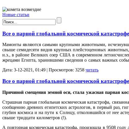
Новые статьи
Все о парной глобальной космической катастрофе З
Мамонты являются самыми крупными животными, исчезнувшими 
свыше семидесяти видов крупных плейстоценовых животных, св
н.э., в районе Великих озер США в современном летоисчисле
жрецами Египта, хранившими сведения о самых важных событ
Дата: 3-12-2021, 01:49 | Просмотров: 3258
читать
Все о парной глобальной космической катастрофе З
Причиной смещения земной оси, стала ужасная парная косми
Страшная парная глобальная космическая катастрофа, связанна
сообщению древних египетских астрологов, в первый раз, гига
глубин космоса и на пути к Солнцу, отколовшийся от нее аст
свыше тридцати километров (!).
А повторная космическая катастрофа, произошла в 9508 году 