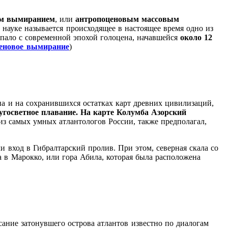
ым вымиранием
, или
антропоценовым массовым
науке называется происходящее в настоящее время одно из
пало с современной эпохой голоцена, начавшейся
около 12
еновое вымирание
)
на и на сохранившихся остатках карт древних цивилизаций,
угосветное плавание. На карте Колумба Азорский
 из самых умных атлантологов России, также предполагал,
 вход в Гибралтарский пролив. При этом, северная скала со
 в Марокко, или гора Абила, которая была расположена
сание затонувшего острова атлантов известно по диалогам