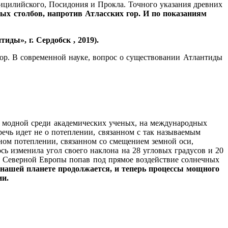
Сицилийского, Посидония и Прокла. Точного указания древних
вых столбов
, напротив Атласских гор. И по показаниям
иды», г. Сердобск , 2019).
пор. В современной науке, вопрос о существовании Атлантиды
но модной среди академических ученых, на международных
, речь идет не о потеплении, связанном с так называемым
ьном потеплении, связанном со смещением земной оси,
ось изменила угол своего наклона на 28 угловых градусов и 20
и Северной Европы попав под прямое воздействие солнечных
а нашей планете продолжается, и теперь процессы мощного
ии.