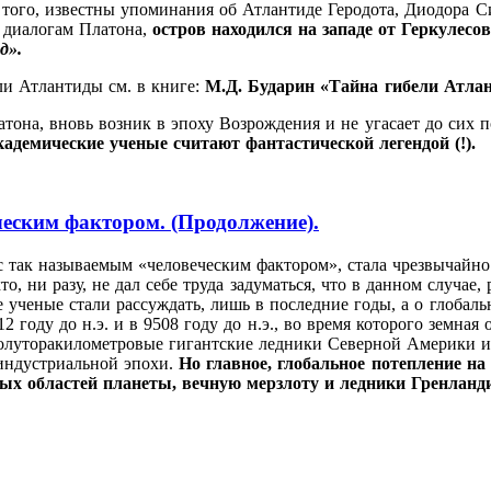
 того, известны упоминания об Атлантиде Геродота, Диодора 
о диалогам Платона,
остров находился на западе от
Геркулесо
д».
и Атлантиды см. в книге:
М.Д. Бударин «Тайна гибели Атлант
тона, вновь возник в эпоху Возрождения и не угасает до сих 
адемические ученые считают фантастической легендой (!).
еческим фактором. (Продолжение).
о с так называемым «человеческим фактором», стала чрезвычай
то, ни разу, не дал себе труда задуматься, что в данном случае
 ученые стали рассуждать, лишь в последние годы, а о глобал
году до н.э. и в 9508 году до н.э., во время которого земная 
 полуторакилометровые гигантские ледники Северной Америки 
е индустриальной эпохи.
Но главное, глобальное потепление н
ых областей планеты, вечную мерзлоту и ледники Гренланд