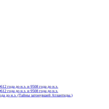
2 года до н.э. и 9508 года до н.э.
2 года до н.э. и 9508 года до н.э.
года до н.э. (Тайны затонувшей Атлантиды.)